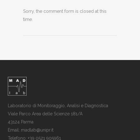
Sorry, the comment form is closed at this
time.
Laboratorio di Monitoraggio, Analisi e Diagnostica
Viale Parco Area delle Scienze 181/A
43124 Parma
Email: madlab@unipr.it
Telefono: +39 0521 905961