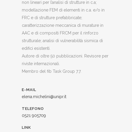
non lineari per l’analisi di strutture in c.a;
modellazione FEM di elementi in c.a. e/o in
FRC e di strutture prefabbricate;
caratterizzazione meccanica di murature in
AAC e di compositi FRCM per il rinforzo
strutturale; analisi di vulnerabilità sismica di
edifici esistenti.
Autore di oltre 50 pubblicazioni. Revisore per
riviste internazionali.
Membro del fib Task Group 7.7.
E-MAIL
elena.michelini@unipr.it
TELEFONO
0521 905709
LINK