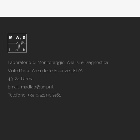
Laboratorio di Monitoraggio, Analisi e Diagnostica
Viale Parco Area delle Scienze 181/A
43124 Parma
Email: madlab@unipr.it
Telefono: +39 0521 905961