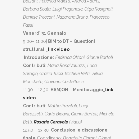
Balzani,
Federica
Maietti
, Andrea Adami,
Barbara Scala, Luigi Fregonese, Olga Rosignoli,
Daniele Treccani,
Nazarena Bruno, Francesco
Fassi
Venerdì 31 Gennaio
9.00– 11.00|
BIM to DT – Questioni
strutturali_
link video
Introduzione:
Federica Ottoni, Gianni Bartoli
Contributi:
Maria Rosa
Valluzzi
, Luca
Sbrogiò
,
Grazia Tucci, Michele Betti,
Silvia
Monchetti, Giovanni Castellazzi
11.30 – 12.30|
BI(M)ON – Monitoraggio_
link
video
Contributi:
Mattia Previtali, Luigi
Barazzetti,
Carlo Biagini
, Gianni Bartoli,
Michele
Betti,
Rosario Ceravolo
(video)
12.50 – 13.30|
Conclusioni e discussione
finale
Coordinano:
Donatella Fiorani, Gianni