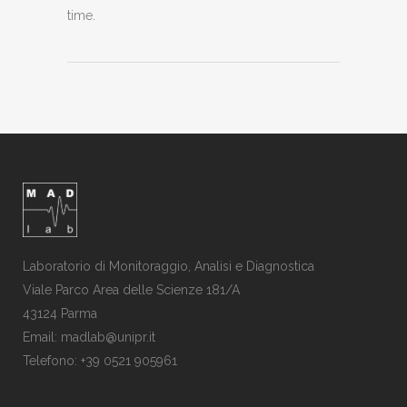
time.
Laboratorio di Monitoraggio, Analisi e Diagnostica
Viale Parco Area delle Scienze 181/A
43124 Parma
Email: madlab@unipr.it
Telefono: +39 0521 905961