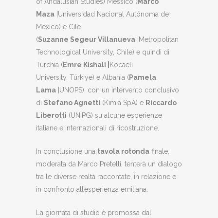
of
Andalusian
Studies)
Messico (
Marco
Maza
|
Universidad Nacional Autónoma de
México) e Cile
(
Suzanne Segeur Villanueva
|
Metropolitan
Technological University, Chile) e quindi di
Turchia (
Emre Kishali |
Kocaeli
University, Türkiye) e Albania (
Pamela
Lama
|
UNOPS), con un intervento conclusivo
di
Stefano Agnetti
(Kimia SpA) e
Riccardo
Liberotti
(UNIPG) su alcune esperienze
italiane e internazionali di ricostruzione.
In conclusione una
tavola rotonda
finale,
moderata da Marco Pretelli, tenterà un dialogo
tra le diverse realtà raccontate, in relazione e
in confronto all’esperienza emiliana.
La giornata di studio è promossa dal