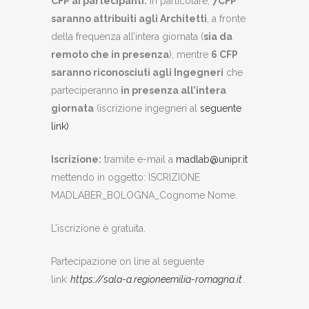
CFP ai partecipanti:
in particolare,
7CFP
saranno attribuiti agli Architetti
, a fronte
della frequenza all’intera giornata (
sia da
remoto che in presenza
), mentre
6 CFP
saranno riconosciuti agli Ingegneri
che
parteciperanno
in presenza all’intera
giornata
(iscrizione ingegneri al
seguente
link)
Iscrizione:
tramite e-mail a
madlab@unipr.it
mettendo in oggetto: ISCRIZIONE
MADLABER_BOLOGNA_Cognome Nome.
L’iscrizione è gratuita.​
​Partecipazione on line al seguente
link:
https://sala-a.regioneemilia-
romagna.it
.