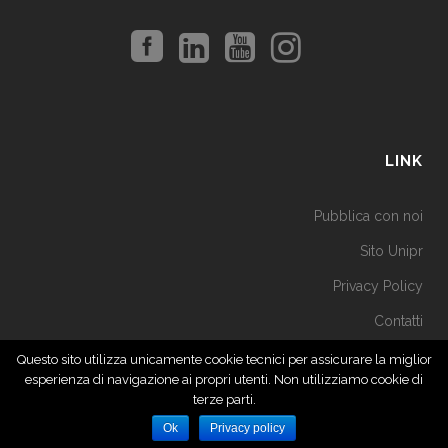
LINK
Pubblica con noi
Sito Unipr
Privacy Policy
Contatti
Questo sito utilizza unicamente cookie tecnici per assicurare la miglior
esperienza di navigazione ai propri utenti. Non utilizziamo cookie di
terze parti.
Ok
Privacy policy
© 2019 Università di Parma - Tutti i diritti riservati