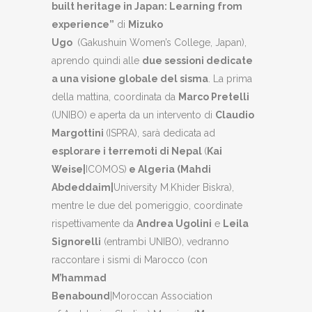
built heritage in Japan: Learning from
experience”
di
Mizuko
Ugo
(Gakushuin Women’s College, Japan),
aprendo quindi alle
due sessioni dedicate
a una visione globale del sisma
. La prima
della mattina, coordinata da
Marco Pretelli
(UNIBO) e aperta da un intervento di
Claudio
Margottini
(ISPRA), sarà dedicata ad
esplorare i terremoti di Nepal
(
Kai
Weise|
ICOMOS)
e Algeria (Mahdi
Abdeddaim|
University M.Khider Biskra),
mentre le due del pomeriggio, coordinate
rispettivamente da
Andrea Ugolini
e
Leila
Signorelli
(entrambi UNIBO), vedranno
raccontare i sismi di Marocco (con
M’hammad
Benabound
|
Moroccan
Association