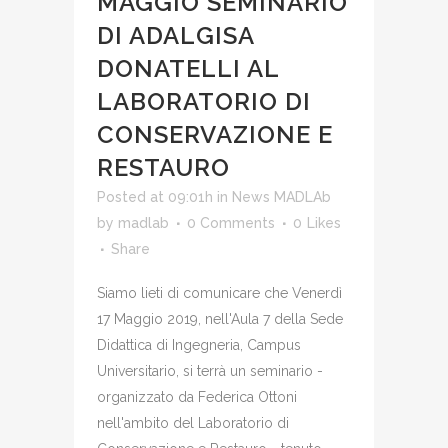
MAGGIO SEMINARIO
DI ADALGISA
DONATELLI AL
LABORATORIO DI
CONSERVAZIONE E
RESTAURO
Posted at 09:01h
in
News MADLAb
by
madlab
0 Comments
0
Likes
Share
Siamo lieti di comunicare che Venerdì
17 Maggio 2019, nell'Aula 7 della Sede
Didattica di Ingegneria, Campus
Universitario, si terrà un seminario -
organizzato da Federica Ottoni
nell'ambito del Laboratorio di