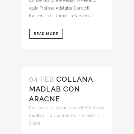
Conservazione e Restauro - tenuto
dalla Prof.ssa Adalgisa Donatelli
(Università di Roma "La Sapienza",...
READ MORE
04 FEB
COLLANA
MADLAB CON
ARACNE
Posted at 12:01h
in
News MADLAb
by
madlab
0 Comments
0
Likes
Share