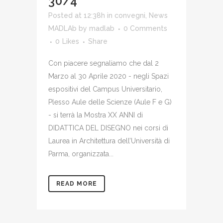
30/4
Posted at 12:38h
in
convegni
,
News
MADLAb
by
madlab
0 Comments
0
Likes
Share
Con piacere segnaliamo che dal 2
Marzo al 30 Aprile 2020 - negli Spazi
espositivi del Campus Universitario,
Plesso Aule delle Scienze (Aule F e G)
- si terrà la Mostra XX ANNI di
DIDATTICA DEL DISEGNO nei corsi di
Laurea in Architettura dell’Università di
Parma, organizzata...
READ MORE