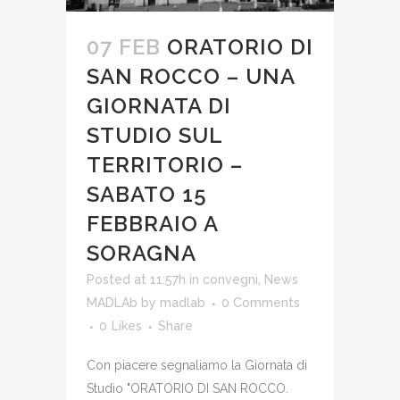
07 FEB
ORATORIO DI
SAN ROCCO – UNA
GIORNATA DI
STUDIO SUL
TERRITORIO –
SABATO 15
FEBBRAIO A
SORAGNA
Posted at 11:57h
in
convegni
,
News
MADLAb
by
madlab
0 Comments
0
Likes
Share
Con piacere segnaliamo la Giornata di
Studio "ORATORIO DI SAN ROCCO.