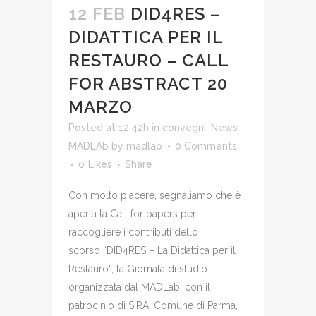
12 FEB
DID4RES –
DIDATTICA PER IL
RESTAURO – CALL
FOR ABSTRACT 20
MARZO
Posted at 12:42h
in
convegni
,
News
MADLAb
by
madlab
0 Comments
0
Likes
Share
Con molto piacere, segnaliamo che è
aperta la Call for papers per
raccogliere i contributi dello
scorso “DID4RES – La Didattica per il
Restauro“, la Giornata di studio -
organizzata dal MADLab, con il
patrocinio di SIRA, Comune di Parma,