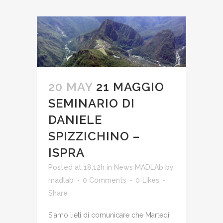
20 MAY
21 MAGGIO
SEMINARIO DI
DANIELE
SPIZZICHINO –
ISPRA
Posted at 18:12h
in
News MADLAb
by
madlab
0 Comments
0
Likes
Share
Siamo lieti di comunicare che Martedì