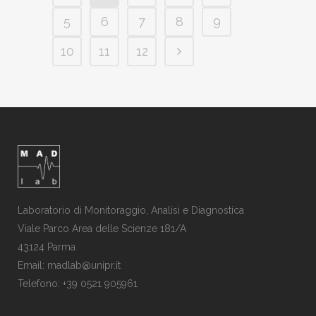
5
6
7
8
9
10
11
12
Laboratorio di Monitoraggio, Analisi e Diagnostica
Viale Parco Area delle Scienze 181/A
43124 Parma
Email: madlab@unipr.it
Telefono: +39 0521 905961