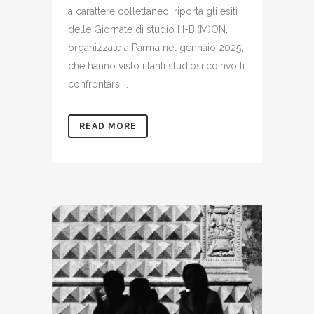
a carattere collettaneo, riporta gli esiti
delle Giornate di studio H-BI(M)ON,
organizzate a Parma nel gennaio 2025,
che hanno visto i tanti studiosi coinvolti
confrontarsi...
READ MORE