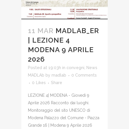
11 MAR
MADLAB_ER
| LEZIONE 4
MODENA 9 APRILE
2026
Posted at 19:03h
in
convegni
,
News
MADLAb
by
madlab
0 Comments
0
Likes
Share
LEZIONE 4| MODENA - Giovedì 9
Aprile 2026 Racconto dai luoghi.
Monitoraggio del sito UNESCO di
Modena Palazzo del Comune - Piazza
Grande 16 | Modena 9 Aprile 2026