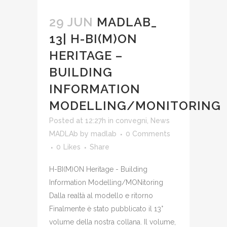
29 JUN
MADLAB_
13| H-BI(M)ON
HERITAGE –
BUILDING
INFORMATION
MODELLING/MONITORING
Posted at 12:27h
in
convegni
,
News
MADLAb
by
madlab
0 Comments
0
Likes
Share
H-BI(M)ON Heritage - Building
Information Modelling/MONitoring
Dalla realtà al modello e ritorno
Finalmente è stato pubblicato il 13°
volume della nostra collana. Il volume,