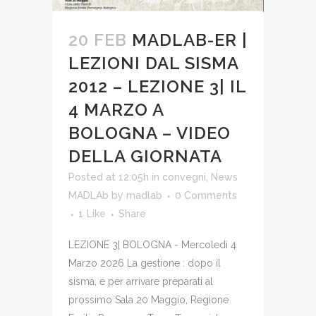
20 FEB
MADLAB-ER |
LEZIONI DAL SISMA
2012 – LEZIONE 3| IL
4 MARZO A
BOLOGNA – VIDEO
DELLA GIORNATA
Posted at 12:05h
in
convegni
,
News
MADLAb
by
madlab
0 Comments
1
Like
Share
LEZIONE 3| BOLOGNA - Mercoledì 4
Marzo 2026 La gestione : dopo il
sisma, e per arrivare preparati al
prossimo Sala 20 Maggio, Regione