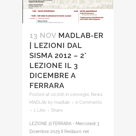
13 NOV
MADLAB-ER
| LEZIONI DAL
SISMA 2012 – 2°
LEZIONE IL 3
DICEMBRE A
FERRARA
Posted at 10:20h
in
convegni
,
News
MADLAb
by
madlab
0 Comments
1
Like
Share
LEZIONE 2| FERRARA - Mercoledì 3
Dicembre 2025 Il Restauro nel