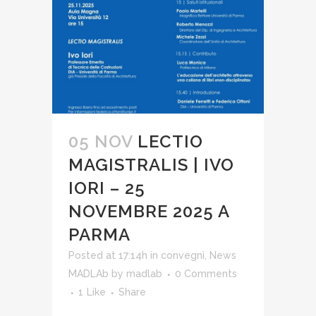
05 NOV
LECTIO
MAGISTRALIS | IVO
IORI – 25
NOVEMBRE 2025 A
PARMA
Posted at 17:14h
in
convegni
,
News
MADLAb
by
madlab
0 Comments
1
Like
Share