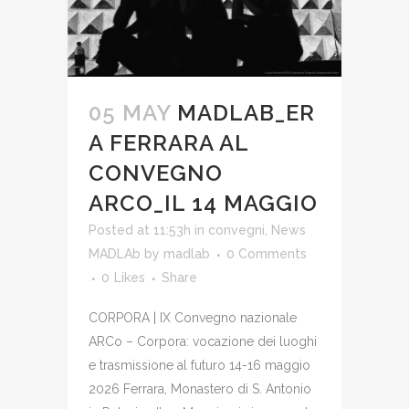
05 MAY
MADLAB_ER
A FERRARA AL
CONVEGNO
ARCO_IL 14 MAGGIO
Posted at 11:53h
in
convegni
,
News
MADLAb
by
madlab
0 Comments
0
Likes
Share
CORPORA | IX Convegno nazionale
ARCo – Corpora: vocazione dei luoghi
e trasmissione al futuro 14-16 maggio
2026 Ferrara, Monastero di S. Antonio