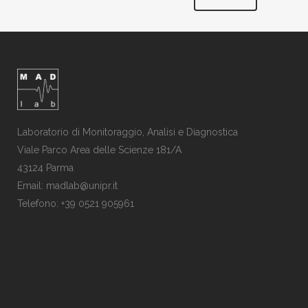
Laboratorio di Monitoraggio, Analisi e Diagnostica
Viale Parco Area delle Scienze 181/A
43124 Parma
Email: madlab@unipr.it
Telefono: +39 0521 905961