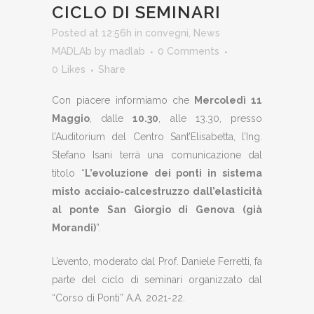
CICLO DI SEMINARI
Posted at 12:56h
in
convegni
,
News
MADLAb
by
madlab
0 Comments
0
Likes
Share
Con piacere informiamo che
Mercoledì 11
Maggio
, dalle
10.30
, alle 13.30, presso
l’Auditorium del Centro Sant’Elisabetta, l’Ing.
Stefano Isani terrà una comunicazione dal
titolo “
L’evoluzione dei ponti in sistema
misto acciaio-calcestruzzo dall’elasticità
al ponte San Giorgio di Genova (già
Morandi)
”.
L’evento, moderato dal Prof. Daniele Ferretti, fa
parte del ciclo di seminari organizzato dal
“Corso di Ponti” A.A. 2021-22.