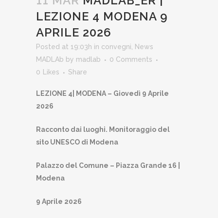
11 MAR
MADLAB_ER |
LEZIONE 4 MODENA 9
APRILE 2026
Posted at 19:03h
in
convegni
,
News
MADLAb
by
madlab
0 Comments
0
Likes
Share
LEZIONE 4| MODENA – Giovedì 9 Aprile
2026
Racconto dai luoghi. Monitoraggio del
sito UNESCO di Modena
Palazzo del Comune – Piazza Grande 16 |
Modena
9 Aprile 2026