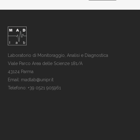
Laboratorio di Monitoraggio, Analisi e Diagnostica
Viale Parco Area delle Scienze 181/A
43124 Parma
Email: madlab@unipr.it
Telefono: +39 0521 905961