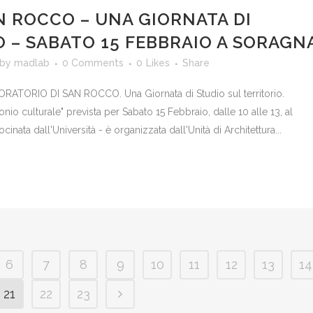
N ROCCO – UNA GIORNATA DI
O – SABATO 15 FEBBRAIO A SORAGN
by
madlab
0 Comments
0
Likes
Share
"ORATORIO DI SAN ROCCO. Una Giornata di Studio sul territorio.
onio culturale" prevista per Sabato 15 Febbraio, dalle 10 alle 13, al
nata dall'Università - è organizzata dall'Unità di Architettura...
6
7
8
9
10
11
12
13
14
21
22
23