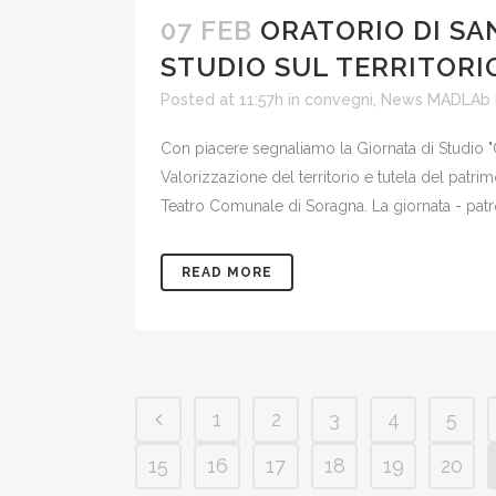
07 FEB
ORATORIO DI SA
STUDIO SUL TERRITORI
Posted at 11:57h
in
convegni
,
News MADLAb
Con piacere segnaliamo la Giornata di Studio 
Valorizzazione del territorio e tutela del patrim
Teatro Comunale di Soragna. La giornata - patroci
READ MORE
1
2
3
4
5
15
16
17
18
19
20