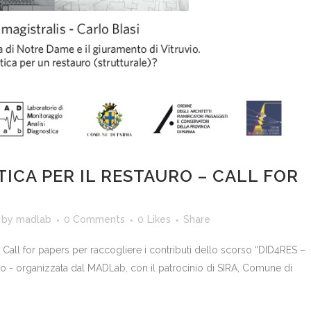
TICA PER IL RESTAURO – CALL FOR
by
madlab
0 Comments
0
Likes
Share
Call for papers per raccogliere i contributi dello scorso “DID4RES –
udio - organizzata dal MADLab, con il patrocinio di SIRA, Comune di