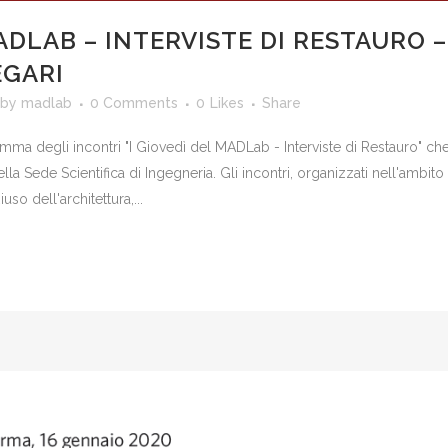
ADLAB – INTERVISTE DI RESTAURO –
EGARI
by
madlab
0 Comments
0
Likes
Share
ma degli incontri "I Giovedì del MADLab - Interviste di Restauro" ch
la Sede Scientifica di Ingegneria. Gli incontri, organizzati nell'ambito
uso dell'architettura,...