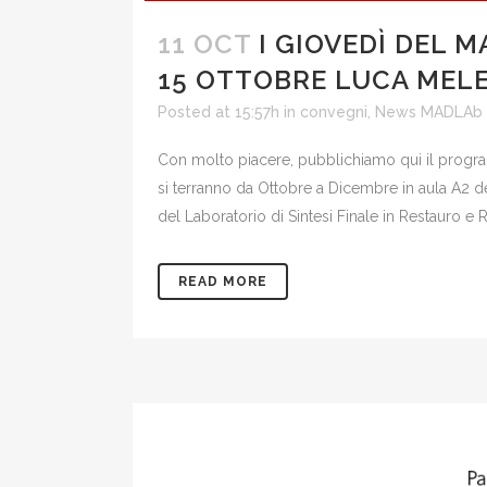
11 OCT
I GIOVEDÌ DEL M
15 OTTOBRE LUCA MEL
Posted at 15:57h
in
convegni
,
News MADLAb
Con molto piacere, pubblichiamo qui il program
si terranno da Ottobre a Dicembre in aula A2 del
del Laboratorio di Sintesi Finale in Restauro e Ri
READ MORE