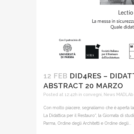
12 FEB
DID4RES – DIDAT
ABSTRACT 20 MARZO
Posted at 12:42h
in
convegni
,
News MADLAb
Con molto piacere, segnaliamo che è aperta la 
La Didattica per il Restauro“, la Giornata di st
Parma, Ordine degli Architetti e Ordine degli...