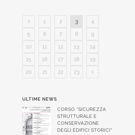
1
2
3
4
5
6
7
8
9
10
11
12
13
14
15
16
17
18
19
20
21
22
23
ULTIME NEWS
CORSO “SICUREZZA
STRUTTURALE E
CONSERVAZIONE
DEGLI EDIFICI STORICI”