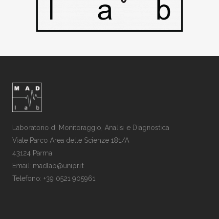
Laboratorio di Monitoraggio, Analisi e Diagnostica
Viale Parco Area delle Scienze 181/A
43124 Parma
Email: madlab@unipr.it
Telefono: +39 0521 905961