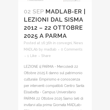
02 SEP
MADLAB-ER |
LEZIONI DAL SISMA
2012 – 22 OTTOBRE
2025 A PARMA
Posted at 16:36h
in
convegni
,
News
MADLAb
by
madlab
0 Comments
1
Like
Share
LEZIONE 1| PARMA - Mercoledì 22
Ottobre 2025 Il danno sul patrimonio
culturale. Empirismo e conoscenza
per interventi compatibili Centro Santa
Elisabetta - Campus Universitario
PARMA 22 Ottobre 2025 Siamo lieti di
invitarvi alla prima Giornata MADLab-