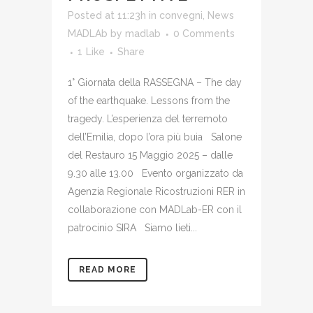
Posted at 11:23h
in
convegni
,
News
MADLAb
by
madlab
0 Comments
1
Like
Share
1° Giornata della RASSEGNA – The day
of the earthquake. Lessons from the
tragedy. L’esperienza del terremoto
dell’Emilia, dopo l’ora più buia Salone
del Restauro 15 Maggio 2025 – dalle
9.30 alle 13.00 Evento organizzato da
Agenzia Regionale Ricostruzioni RER in
collaborazione con MADLab-ER con il
patrocinio SIRA Siamo lieti...
READ MORE