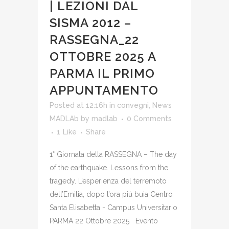
| LEZIONI DAL
SISMA 2012 –
RASSEGNA_22
OTTOBRE 2025 A
PARMA IL PRIMO
APPUNTAMENTO
Posted at 12:16h
in
convegni
,
News
MADLAb
by
madlab
0 Comments
1
Like
Share
1° Giornata della RASSEGNA – The day
of the earthquake. Lessons from the
tragedy. L’esperienza del terremoto
dell’Emilia, dopo l’ora più buia Centro
Santa Elisabetta - Campus Universitario
PARMA 22 Ottobre 2025 Evento